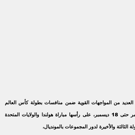
كأس العالم 
 المقامة حاليا فى قطر وتستمر حتى 18 ديسمبر، على رأسها مباراة هولندا والولايات المتحدة 
لة الثالثة والأخيرة لدور المجموعات بالمونديال، 