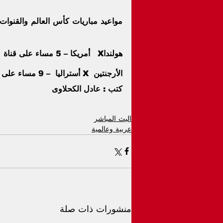
مواعيد مباريات كأس العالم والقنوات ا
هولنداX   أمريكا – 5 مساء على قناة  beIN Sports HD 2 Max
الأرجنتين  X أستراليا  – 9 مساء على قناة  beIN Sports HD 1 Max
كتب : عادل الكحلاوى
البث المباشر
عربية وعالمية
منشورات ذات صلة