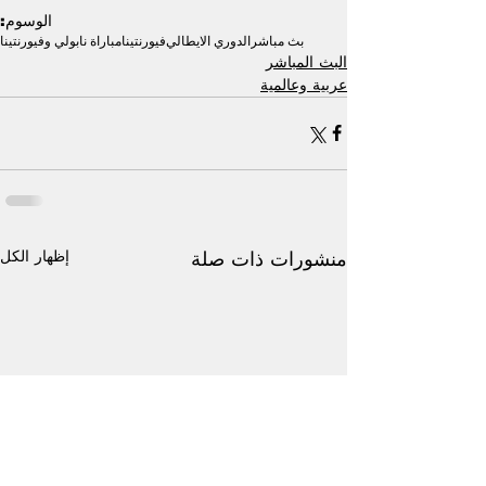
الوسوم:
بث مباشر
الدوري الايطالي
فيورنتينا
مباراة نابولي وفيورنتينا
البث المباشر
عربية وعالمية
إظهار الكل
منشورات ذات صلة