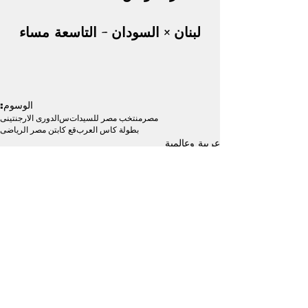
لبنان × السودان – التاسعة مساء
الوسوم:
مصر
منتخب مصر للسيدات
س
الدورى الارجنتينى
بطولة كاس العرب
قع كابتن مصر الرياضى
عربية وعالمية
الكرة المصرية
ألعاب أخرى
إظهار الكل
منشورات ذات صلة