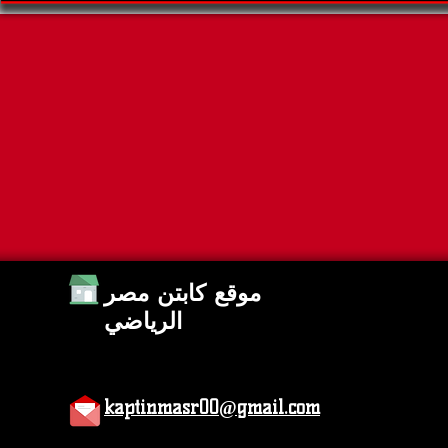
ين
جدول مباريات اليوم الأحد 19-07-
ى كأس العالم 2026
2026 والقنوات الناقلة
موقع كابتن مصر
الرياضي
kaptinmasr00@gmail.com