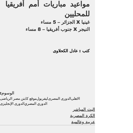
مواعيد مباريات أمم أفريقيا 
للمحليين 
غينيا X الجزائر – 5 مساء
النيجر X جنوب أفريقيا – 8 مساء
كتب : عادل الكحلاوى
الوسوم:
الاهلى
الدورى المصرى
ليفربول
موقع كابتن مصر الرياضى
الدوري المصري
الدورى الإنجليزى
البث المباشر
الكرة المصرية
عربية وعالمية