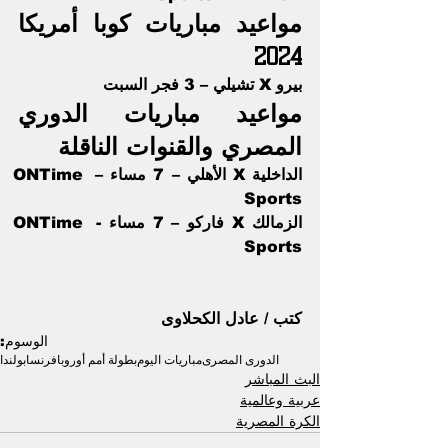
مواعيد مباريات كوبا أمريكا 
2024
بيرو X تشيلي – 3 فجر السبت
مواعيد مباريات الدوري 
المصري والقنوات الناقلة
الداخلية X الأهلي – 7 مساء – ONTime 
Sports
الزمالك X فاركو – 7 مساء - ONTime 
Sports
كتب / عادل الكحلاوى
الوسوم:
الدورى المصرى
مباريات اليوم
بطولة أمم أوروبا
فرنسا
بولندا
البث المباشر
عربية وعالمية
الكرة المصرية