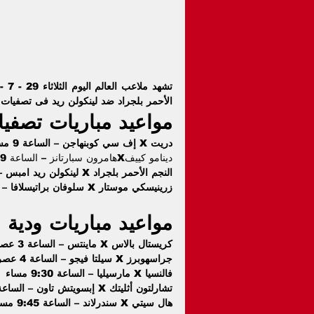
تشهد ملاعب العالم اليوم الثلاثاء 29 - 7 - 2025 العديد من المباريات في مختلف المسابقات، يتصدرها مباراة 
الأحمر بلجراد ضد لينكولن ريد
 فى تصفيات د
مواعيد مباريات تصفيا
دريت 
X
 إف سي كوبنهاجن – الساعة 9 مساء   
دينامو كييف
X
هامرون سبارتانز – الساعة 9 مساء
النجم الأحمر بلجراد 
X
 لينكولن ريد امبس – السا
زرينيسكي موستار 
X
 سلوفان براتيسلافا – السا
مواعيد مباريات ودية 
كريستال بالاس 
X
 ماينتس – الساعة 3 عصرا  
جراسهوبرز 
X
 سيلتا فيجو – الساعة 4 عصرا
فالنسيا 
X
 مارسيليا – الساعة 9:30 مساء
تشارلتون أثليتك 
X
 إبسويتش تاون – الساعة 9:30 مس
هال سيتي 
X
 سندرلاند – الساعة 9:45 مساء.