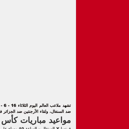
تشهد ملاعب العالم اليوم الثلاثاء 16 - 6 - 2026 العديد من المباريات فى مختلف المسابقات، يتصدرها مباراة 
ضد السنغال
، ولقاء الأرجنتين ضد الجزائر في 
مواعيد مباريات كأس ال
فرنسا X السنغال – الساعة 10 مساء على قناة beIN Sports MENA Max 1