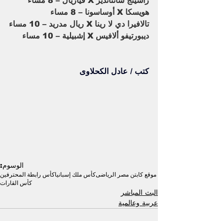
راسينج سانتاندير X فياريال – 8 مساء
هويسكا X أوساسونا – 8 مساء
تالافيرا دي لا رينا X ريال مدريد – 10 مساء
ديبورتيفو ألافيس X إشبيلية – 10 مساء
كتب / عادل الكحلاوى
الوسوم:
موقع كابتن مصر الرياضى
كأس ملك إسبانيا
كأس رابطة المحترفين
كأس القارات
البث المباشر
عربية وعالمية