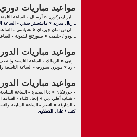
مواعيد مباريات دوري أ
ـ باير ليفركوزن × أرسنال - الساعة الثامنة إلا الرب
ـ 
ريال مدريد
 × مانشستر سيتي - الساعة العاشرة م
ـ باريس سان جيرمان × تشيلسي - الساعة العاشرة 
ـ بودو / جليمت × سبورتنج لشبونة - الساعة العاشر
مواعيد مباريات الدور
ـ إنبي × الزمالك - الساعة التاسعة والنصف مساء
- زد × مودرن سبورت - الساعة التاسعة والنصف 
مواعيد مباريات الدوري
- خورفكان × دبا الفجيرة - الساعة السابع
- شباب أهلي دبي × إتحاد كلباء - الساعة 
- الشارقة × النصر - الساعة السابعة والن
كتب / عادل الكحلاوى