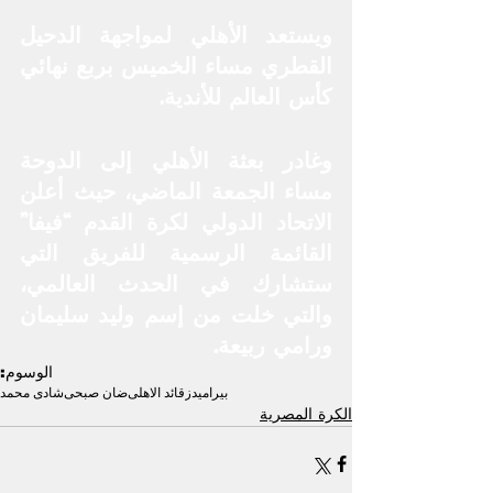
ويستعد الأهلي لمواجهة الدحيل 
القطري مساء الخميس بربع نهائي 
كأس العالم للأندية.
وغادر بعثة الأهلي إلى الدوحة 
مساء الجمعة الماضي، حيث أعلن 
الاتحاد الدولي لكرة القدم “فيفا” 
القائمة الرسمية للفريق التي 
ستشارك في الحدث العالمي، 
والتي خلت من إسم وليد سليمان 
ورامي ربيعة.
الوسوم:
بيراميدز
قائد الاهلى
ضان صبحى
شادى محمد
الكرة المصرية