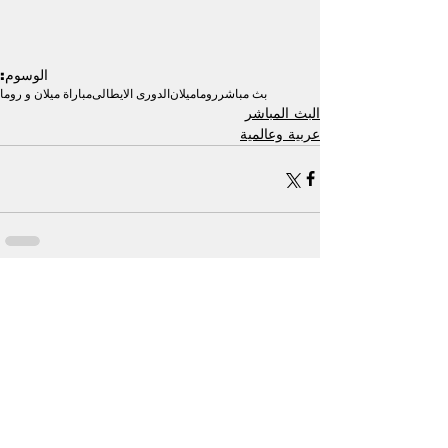
الوسوم:
بث مباشر
روما
ميلان
الدورى الايطالى
مباراة ميلان و روما
البث المباشر
عربية وعالمية
إظهار الكل
منشورات ذات صلة