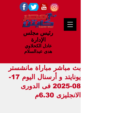
رئيس مجلس
الإدارة
عادل الكحلاوي
هدى عبدالسلام
بث مباشر مباراة مانشستر
يونايتد و أرسنال اليوم 17-
08-2025 فى الدورى
الانجليزى 6.30م