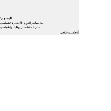
الوسوم:
بث مباشر
الدورى الانجليزى
تشيلسي
مباراة مانشستر يونايتد وتشيلسي
البث المباشر
عربية وعالمية
إظهار الكل
منشورات ذات صلة