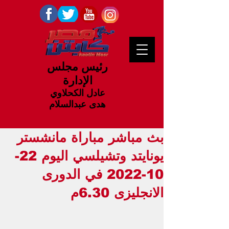
رئيس مجلس
الإدارة
عادل الكحلاوي
هدى عبدالسلام
بث مباشر مباراة مانشستر
يونايتد وتشيلسي اليوم 22-
10-2022 في الدورى
الانجليزى 6.30م