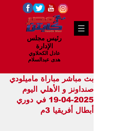
رئيس مجلس
الإدارة
عادل الكحلاوي
هدى عبدالسلام
بث مباشر مباراة ماميلودي
صنداونز و الأهلي اليوم
2025-04-19 في دوري
أبطال أفريقيا 3م