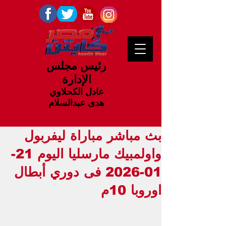
رئيس مجلس
الإدارة
عادل الكحلاوي
هدى عبدالسلام
بث مباشر مباراة ليفربول
واولمبيك مارسليا اليوم 21-
01-2026 فى دوري أبطال
اوروبا 10م