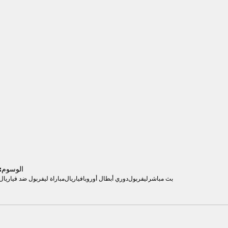
الوسوم:
بث مباشر
ليفربول
دوري أبطال أوروبا
فياريال
مباراة ليفربول ضد فياريال