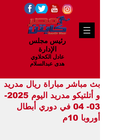
رئيس مجلس
الإدارة
عادل الكحلاوي
هدى عبدالسلام
بث مباشر مباراة ريال مدريد
و أتلتيكو مدريد اليوم 2025-
03- 04 في دوري أبطال
أوروبا 10م