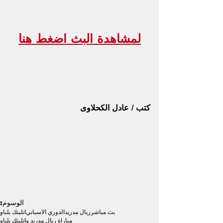
لمشاهدة البث اضغط هنا
كتب / عادل الكحلاوى
الوسوم:
بث مباشر
ريال مدريد
الدوري الاسباني
اتليتك بلباو
مباراة ريال مدريد واتليتك بلباو