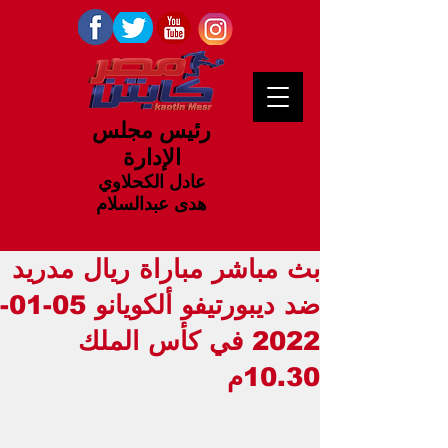
رئيس مجلس
الإدارة
عادل الكحلاوي
هدى عبدالسلام
بث مباشر مباراة ريال مدريد
ضد ديبورتيفو ألكويانو 05-01-
2022 في كأس الملك
10.30م