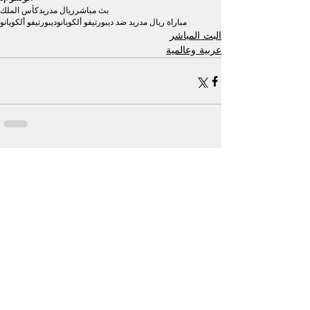
بث مباشر
ريال مدريد
كأس الملك
مباراة ريال مدريد ضد ديبورتيفو ألكويانو
ديبورتيفو ألكويانو
البث المباشر
عربية وعالمية
إظهار الكل
منشورات ذات صلة