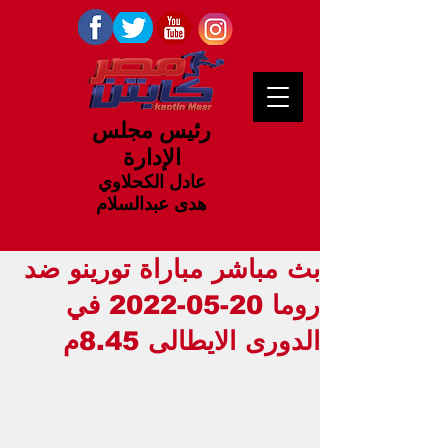
رئيس مجلس
الإدارة
عادل الكحلاوي
هدى عبدالسلام
بث مباشر مباراة تورينو ضد
روما 20-05-2022 في
الدورى الايطالى 8.45م