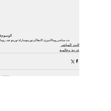
الوسوم:
بث مباشر
روما
الدورى الايطالى
تورينو
مباراة تورينو ضد روما
البث المباشر
عربية وعالمية
إظهار الكل
منشورات ذات صلة