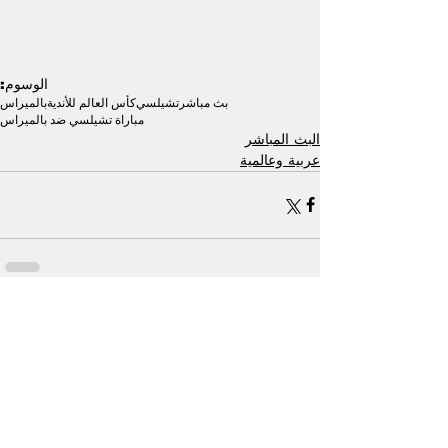
الوسوم:
بث مباشر
تشيلسي
كأس العالم للأندية
بالميراس
مباراة تشيلسي ضد بالميراس
البث المباشر
عربية وعالمية
إظهار الكل
منشورات ذات صلة