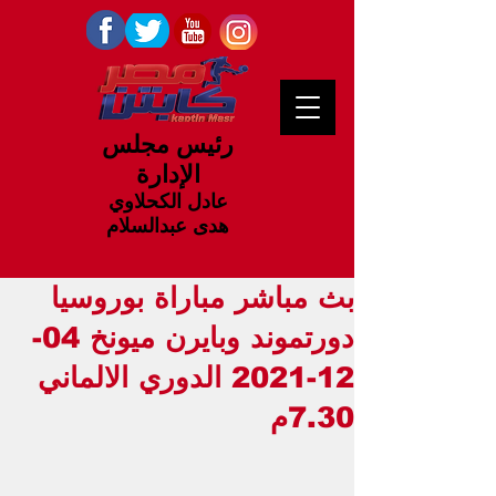
رئيس مجلس
الإدارة
عادل الكحلاوي
هدى عبدالسلام
بث مباشر مباراة بوروسيا
دورتموند وبايرن ميونخ 04-
12-2021 الدوري الالماني
7.30م