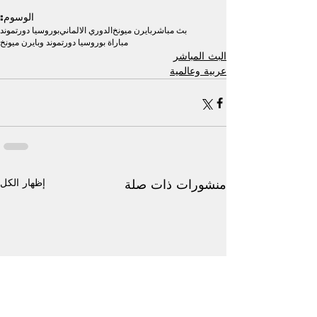
الوسوم:
بث مباشر
بايرن ميونخ
الدوري الالماني
بوروسيا دورتموند
مباراة بوروسيا دورتموند وبايرن ميونخ
البث المباشر
عربية وعالمية
إظهار الكل
منشورات ذات صلة