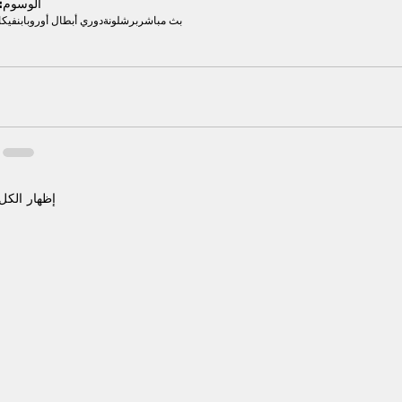
الوسوم:
بث مباشر
برشلونة
دوري أبطال أوروبا
بنفيكا
إظهار الكل