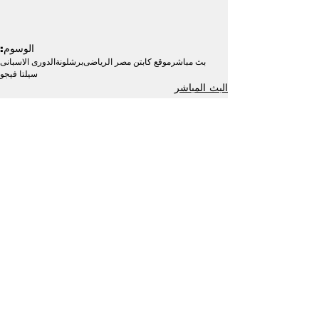
الوسوم:
بث مباشر
موقع كابتن مصر الرياضى
برشلونة
الدورى الاسبانى
سيلتا فيجو
البث المباشر
عربية وعالمية
إظهار الكل
منشورات ذات صلة