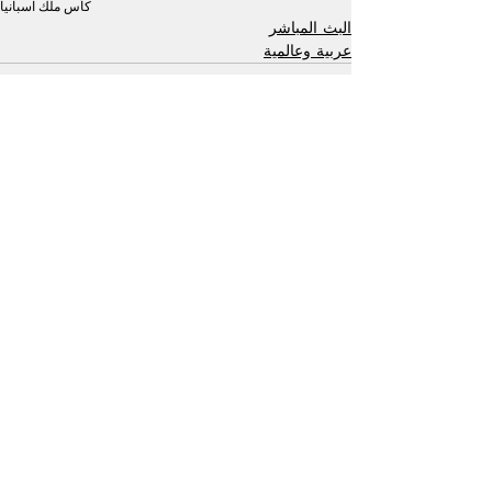
كأس ملك اسبانيا
البث المباشر
عربية وعالمية
إظهار الكل
منشورات ذات صلة