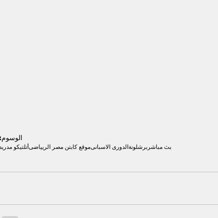
الوسوم:
بث مباشر
برشلونة
الدورى الاسبانى
موقع كابتن مصر الريياضى
أتلتيكو مدريد