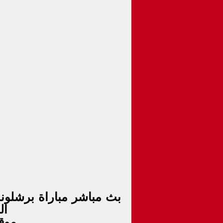
ال
موق