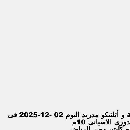
بث مباشر مباراة برشلونة و أتلتيكو مدريد اليوم 02 -12-2025 فى 
دورى الاسبانى 10م
ع كابتن مصر الرياضى