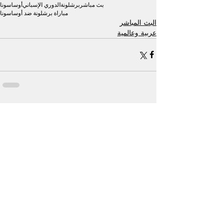
بث مباشر
برشلونة
الدوري الإسباني
أوساسونا
مباراة برشلونة ضد أوساسونا
البث المباشر
عربية وعالمية
إظهار الكل
منشورات ذات صلة