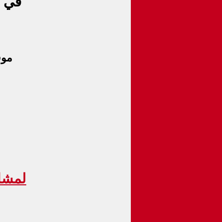
في د
موق
لمشا