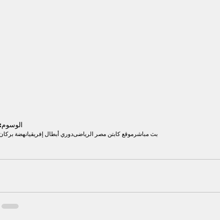
الوسوم:
بث مباشر
موقع كابتن مصر الرياضى
دوري أبطال إفريقيا
نهضة بركان