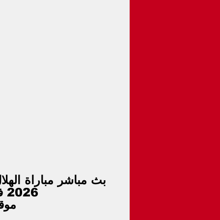
2026 فى دوري أبطال إفريقيا 6م
موق