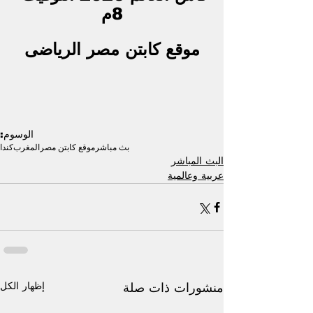
8م
موقع كابتن مصر الرياضى
الوسوم:
بث مباشر
موقع كابتن مصر
المغرب
كندا
البث المباشر
عربية وعالمية
إظهار الكل
منشورات ذات صلة