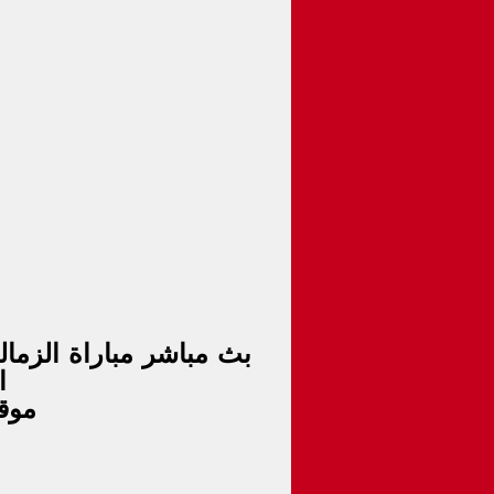
ا
موق