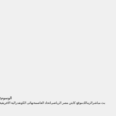
الوسوم:
بث مباشر
الزمالك
موقع كابتن مصر الرياضى
اتحاد العاصمة
نهائى الكونفدرالية الافريقية