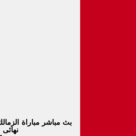
نهائى ا