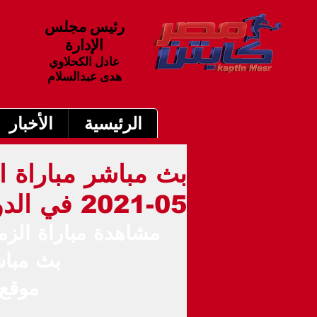
رئيس مجلس
الإدارة
عادل الكحلاوي
هدى عبدالسلام
الرئيسية
الأخبار
05-2021 في الدوري المصري 9م
بث مباش
م
وقع