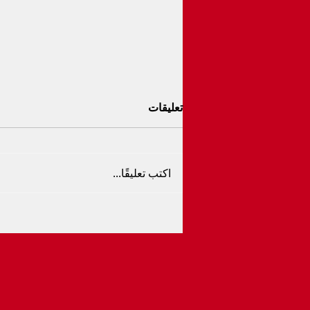
تعليقات
اكتب تعليقًا...
بث مباشر مباراة إسبانيا و الأرجنت
اليوم 19-07 ف
التوقيت 10م