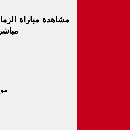
مباشر
موق