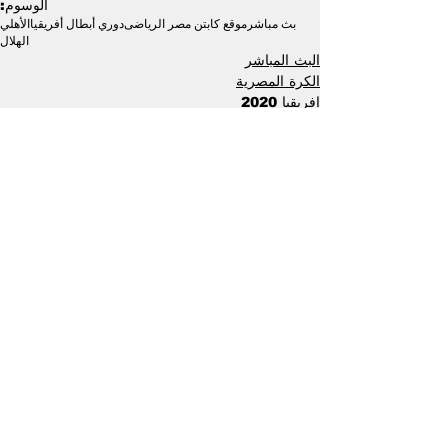
الوسوم:
بث مباشر
موقع كابتن مصر الرياضى
دوري أبطال أفريقيا
الأهلي
الهلال
البث المباشر
الكرة المصرية
إفريقيا 2020
إظهار الكل
منشورات ذات صلة