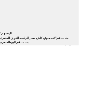
الوسوم:
بث مباشر
الاهلى
موقع كابتن مصر الرياضى
الدوري المصري
بث مباشر اليوم
المصرى
البث المباشر
الكرة المصرية
إظهار الكل
منشورات ذات صلة