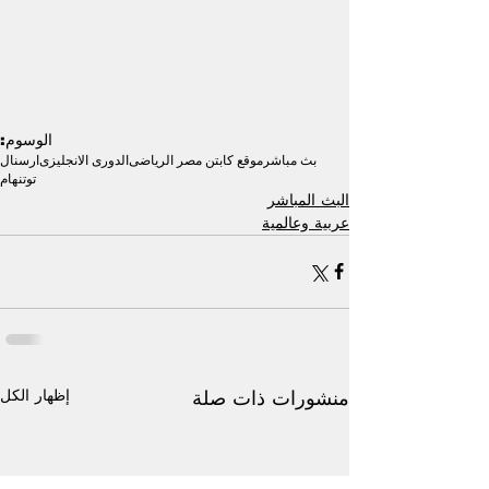
الوسوم:
بث مباشر
موقع كابتن مصر الرياضى
الدورى الانجليزى
ارسنال
توتنهام
البث المباشر
عربية وعالمية
إظهار الكل
منشورات ذات صلة