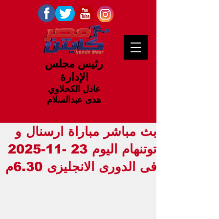
رئيس مجلس
الإدارة
عادل الكحلاوي
هدى عبدالسلام
بث مباشر مباراة ارسنال و
توتنهام اليوم 23 -11-2025
فى الدورى الانجليزى 6.30م