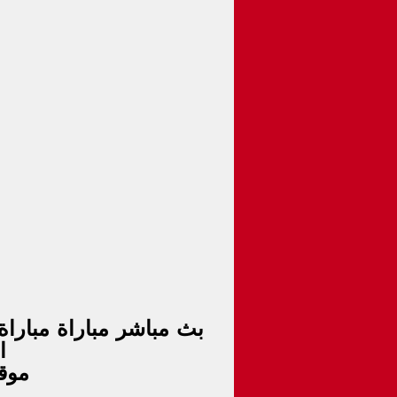
ا
موق