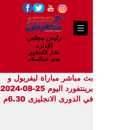
رئيس مجلس
الإدارة
عادل الكحلاوي
هدى عبدالسلام
بث مباشر مباراة ليفربول و
برينتفورد اليوم 25-08-2024
في الدورى الانجليزى 6.30م