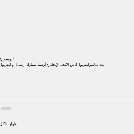
الوسوم:
بث مباشر
ليفربول
كأس الاتحاد الإنجليزي
أرسنال
مباراة أرسنال و ليفربول
إظهار الكل