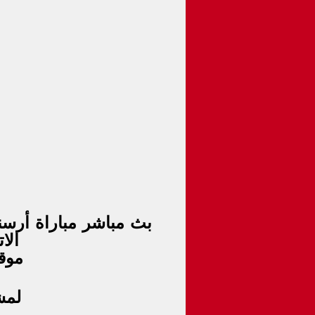
الات
موق
لمش