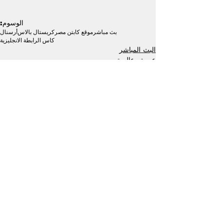
الوسوم:
بث مباشر
موقع كابتن مصر
كريستال بالاس
أرسنال
كاس الرابطة الانجليزية
البث المباشر
عربية وعالمية
إظهار الكل
منشورات ذات صلة