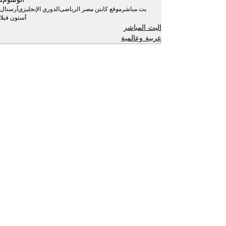
بث مباشر
موقع كابتن مصر الرياضى
الدوري الإنجليزي
أرسنال
أستون فيلا
البث المباشر
عربية وعالمية
إظهار الكل
منشورات ذات صلة