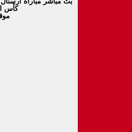
كأس الرا
موق